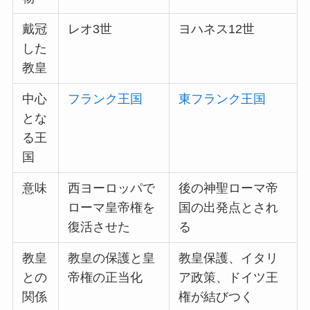
戴冠
レオ3世
ヨハネス12世
した
教皇
中心
フランク王国
東フランク王国
とな
る王
国
意味
西ヨーロッパで
後の神聖ローマ帝
ローマ皇帝権を
国の出発点とされ
復活させた
る
教皇
教皇の保護と皇
教皇保護、イタリ
との
帝権の正当化
ア政策、ドイツ王
関係
権が結びつく