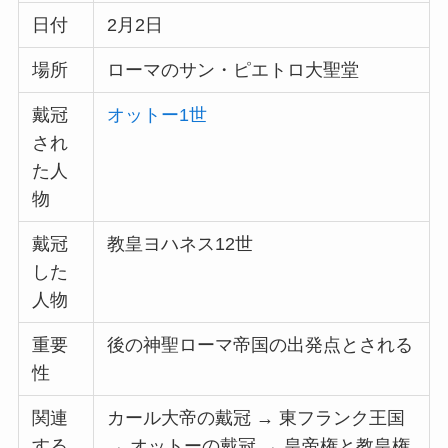
日付
2月2日
場所
ローマのサン・ピエトロ大聖堂
戴冠
オットー1世
され
た人
物
戴冠
教皇ヨハネス12世
した
人物
重要
後の神聖ローマ帝国の出発点とされる
性
関連
カール大帝の戴冠 → 東フランク王国
する
→ オットーの戴冠 → 皇帝権と教皇権