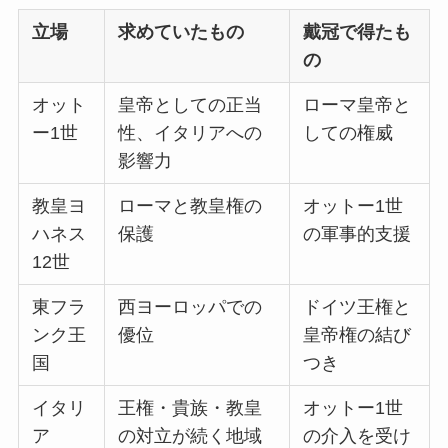
立場
求めていたもの
戴冠で得たも
の
オット
皇帝としての正当
ローマ皇帝と
ー1世
性、イタリアへの
しての権威
影響力
教皇ヨ
ローマと教皇権の
オットー1世
ハネス
保護
の軍事的支援
12世
東フラ
西ヨーロッパでの
ドイツ王権と
ンク王
優位
皇帝権の結び
国
つき
イタリ
王権・貴族・教皇
オットー1世
ア
の対立が続く地域
の介入を受け