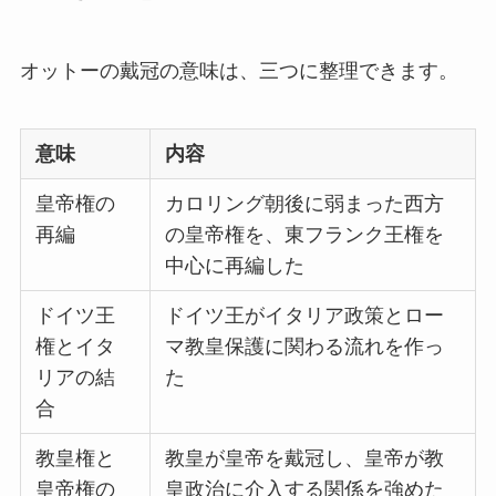
オットーの戴冠の意味は、三つに整理できます。
意味
内容
皇帝権の
カロリング朝後に弱まった西方
再編
の皇帝権を、東フランク王権を
中心に再編した
ドイツ王
ドイツ王がイタリア政策とロー
権とイタ
マ教皇保護に関わる流れを作っ
リアの結
た
合
教皇権と
教皇が皇帝を戴冠し、皇帝が教
皇帝権の
皇政治に介入する関係を強めた