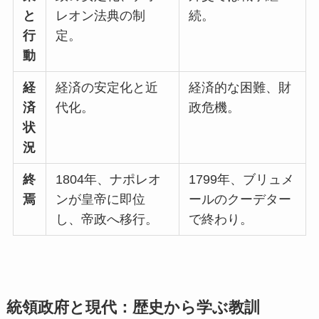
と
レオン法典の制
続。
行
定。
動
経
経済の安定化と近
経済的な困難、財
済
代化。
政危機。
状
況
終
1804年、ナポレオ
1799年、ブリュメ
焉
ンが皇帝に即位
ールのクーデター
し、帝政へ移行。
で終わり。
統領政府と現代：歴史から学ぶ教訓