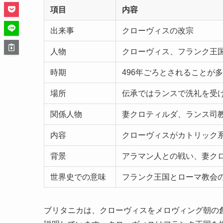
項目
内容
出来事
クローヴィスの改宗
人物
クローヴィス、フランク王
時期
496年ごろとされることが多
場所
伝承ではランスで洗礼を受
関係人物
妻クロティルダ、ランス司
内容
クローヴィスがカトリック
背景
アラマン人との戦い、妻ク
世界史での意味
フランク王国とローマ教会
ブリタニカは、クローヴィスをメロヴィング朝の