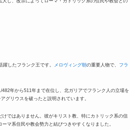
拡大し、改宗によってローマ・カトリック系の住民や教会との
活躍したフランク王です。
メロヴィング朝
の重要人物で、
フラ
/482年から511年まで在位し、北ガリアでフランク人の立場を
シアグリウスを破ったと説明されています。
だけではありません。彼がキリスト教、特にカトリック系の信
ローマ系住民や教会勢力と結びつきやすくなりました。