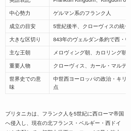
英語表記
Frankish Kingdom、Kingdom of 
中心勢力
ゲルマン系のフランク人
成立の目安
5世紀後半、クローヴィスの統一
大きな区切り
843年のヴェルダン条約で西・
主な王朝
メロヴィング朝、カロリング朝
重要人物
クローヴィス、カール・マルテル
世界史での意
中世西ヨーロッパの政治・キリス
味
点
ブリタニカは、フランク人を5世紀に西ローマ帝国
へ侵入し、現在の北フランス・ベルギー・西ドイ