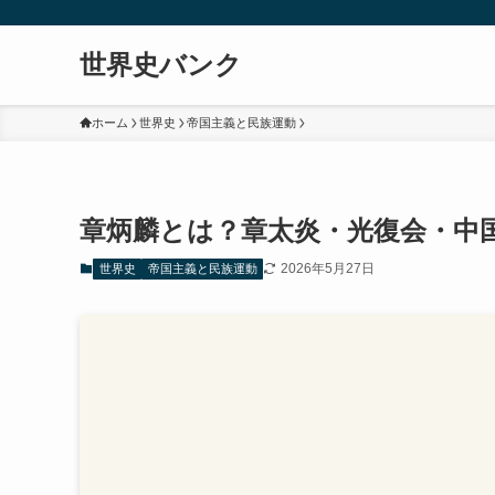
世界史バンク
ホーム
世界史
帝国主義と民族運動
章炳麟とは？章太炎・光復会・中
2026年5月27日
世界史
帝国主義と民族運動