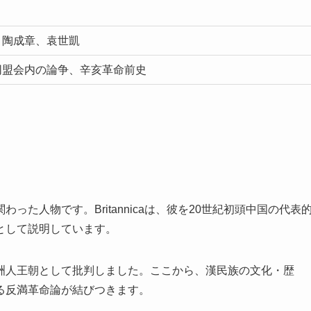
、陶成章、袁世凱
同盟会内の論争、辛亥革命前史
た人物です。Britannicaは、彼を20世紀初頭中国の代表
として説明しています。
洲人王朝として批判しました。ここから、漢民族の文化・歴
る反満革命論が結びつきます。