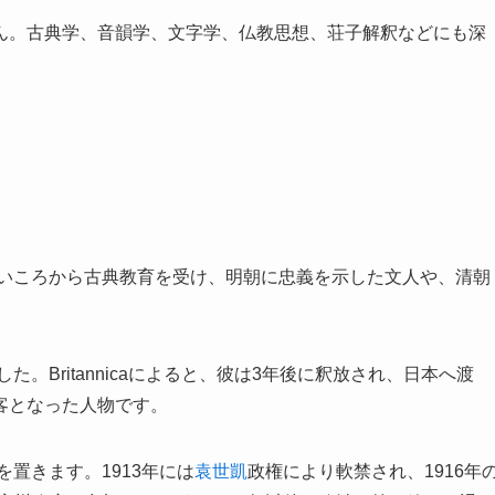
ん。古典学、音韻学、文字学、仏教思想、荘子解釈などにも深
若いころから古典教育を受け、明朝に忠義を示した文人や、清朝
。Britannicaによると、彼は3年後に釈放され、日本へ渡
客となった人物です。
置きます。1913年には
袁世凱
政権により軟禁され、1916年