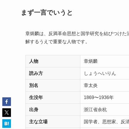
まず一言でいうと
章炳麟は、反満革命思想と国学研究を結びつけた
解するうえで重要な人物です。
人物
章炳麟
読み方
しょうへいりん
別名
章太炎
生没年
1869〜1936年
出身
浙江省余杭
主な立場
国学者、思想家、反