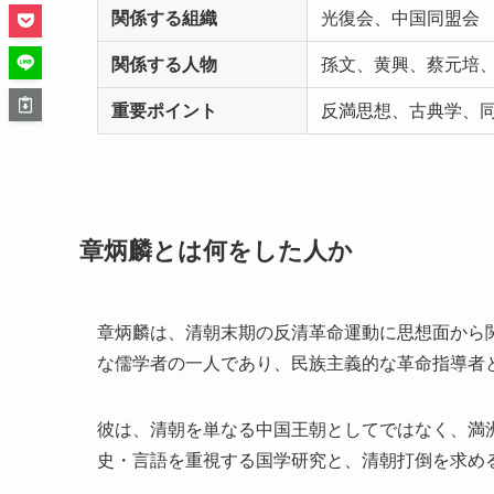
関係する組織
光復会、中国同盟会
関係する人物
孫文、黄興、蔡元培
重要ポイント
反満思想、古典学、
章炳麟とは何をした人か
章炳麟は、清朝末期の反清革命運動に思想面から関わっ
な儒学者の一人であり、民族主義的な革命指導者
彼は、清朝を単なる中国王朝としてではなく、満
史・言語を重視する国学研究と、清朝打倒を求め