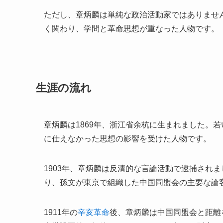
ただし、章炳麟は単純な政治活動家ではありませ
く関わり、学問と革命思想が重なった人物です。
生涯の流れ
章炳麟は1869年、浙江省余杭に生まれました。
に仕えなかった思想の影響を受けた人物です。
1903年、章炳麟は反清的な言論活動で逮捕されました
り、孫文が東京で組織した中国同盟会の主要な論
1911年の
辛亥革命
後、章炳麟は中国同盟会と距離を