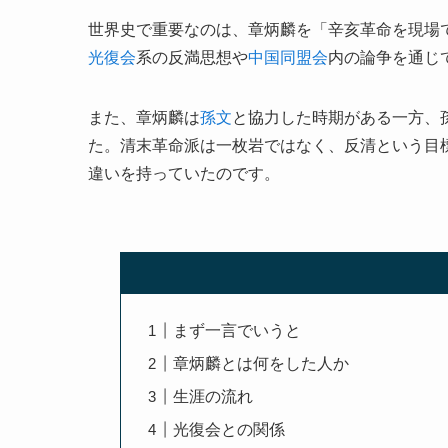
世界史で重要なのは、章炳麟を「辛亥革命を現場
光復会
系の反満思想や
中国同盟会
内の論争を通じ
また、章炳麟は
孫文
と協力した時期がある一方、
た。清末革命派は一枚岩ではなく、反清という目
違いを持っていたのです。
まず一言でいうと
章炳麟とは何をした人か
生涯の流れ
光復会との関係