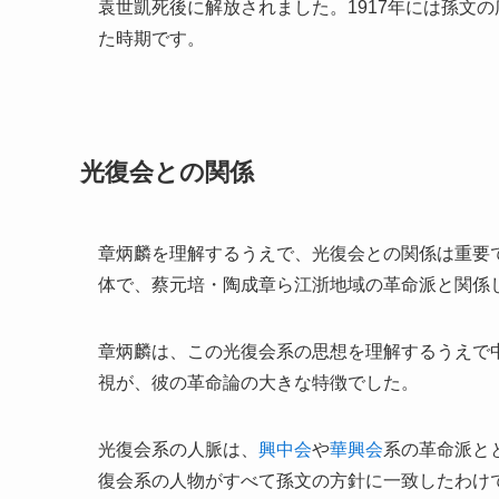
袁世凱死後に解放されました。1917年には孫文の
た時期です。
光復会との関係
章炳麟を理解するうえで、光復会との関係は重要で
体で、蔡元培・陶成章ら江浙地域の革命派と関係
章炳麟は、この光復会系の思想を理解するうえで
視が、彼の革命論の大きな特徴でした。
光復会系の人脈は、
興中会
や
華興会
系の革命派と
復会系の人物がすべて孫文の方針に一致したわけ