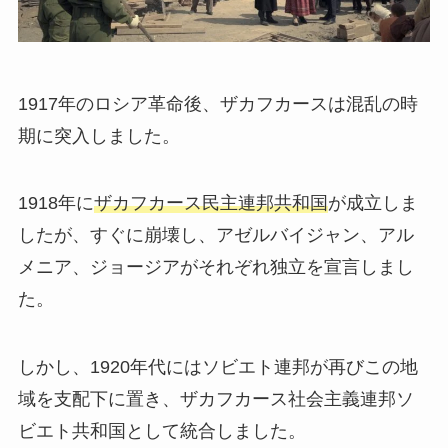
1917年のロシア革命後、ザカフカースは混乱の時
期に突入しました。
1918年に
ザカフカース民主連邦共和国
が成立しま
したが、すぐに崩壊し、アゼルバイジャン、アル
メニア、ジョージアがそれぞれ独立を宣言しまし
た。
しかし、1920年代にはソビエト連邦が再びこの地
域を支配下に置き、ザカフカース社会主義連邦ソ
ビエト共和国として統合しました。