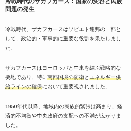
冷戦時代のザカフカース：国家の変容と民族
問題の発生
冷戦時代、ザカフカースはソビエト連邦の一部と
して、政治的・軍事的に重要な役割を果たしまし
た。
ザカフカースはヨーロッパと中東を結ぶ戦略的な
要地であり、特に
南部国境の防衛
と
エネルギー供
給ラインの確保
において重要視されました。
1950年代以降、地域内の民族的緊張は高まり、経
済的不均衡や中央政府の支配への不満が広がりま
した。