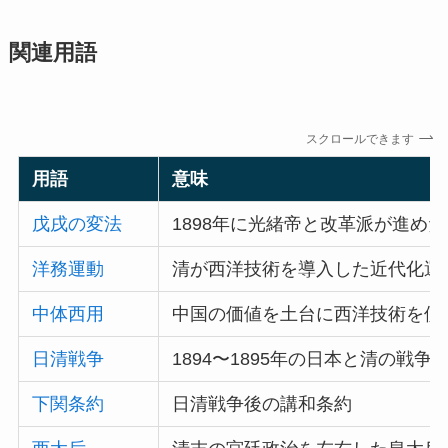
関連用語
スクロールできます
用語
意味
戊戌の変法
1898年に光緒帝と改革派が進め
洋務運動
清が西洋技術を導入した近代化運
中体西用
中国の価値を土台に西洋技術を使
日清戦争
1894〜1895年の日本と清の戦争
下関条約
日清戦争後の講和条約