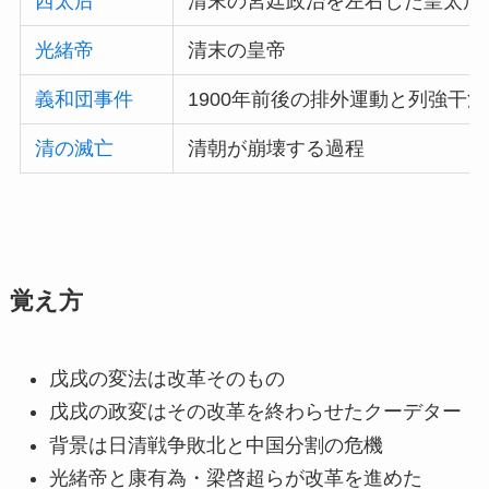
西太后
清末の宮廷政治を左右した皇太后
光緒帝
清末の皇帝
義和団事件
1900年前後の排外運動と列強干渉
清の滅亡
清朝が崩壊する過程
覚え方
戊戌の変法は改革そのもの
戊戌の政変はその改革を終わらせたクーデター
背景は日清戦争敗北と中国分割の危機
光緒帝と康有為・梁啓超らが改革を進めた