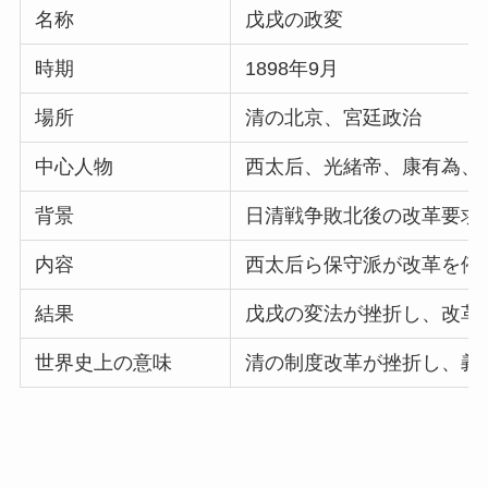
名称
戊戌の政変
時期
1898年9月
場所
清の北京、宮廷政治
中心人物
西太后、光緒帝、康有為、
背景
日清戦争敗北後の改革要求
内容
西太后ら保守派が改革を停
結果
戊戌の変法が挫折し、改革
世界史上の意味
清の制度改革が挫折し、義