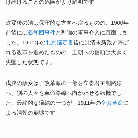
け続けることの危険がより鮮明です。
政変後の清は保守的な方向へ戻るものの、1900年
前後には
義和団事件
と列強の軍事介入に直面しま
した。1901年の
北京議定書
後には清末新政と呼ば
れる改革を進めたものの、王朝への信頼は大きく
失墜した状態です。
戊戌の政変は、改革派の一部を立憲君主制路線
へ、別の人々を革命路線へ向かわせる転機でし
た。最終的な帰結の一つが、1911年の
辛亥革命
に
よる清朝の崩壊です。