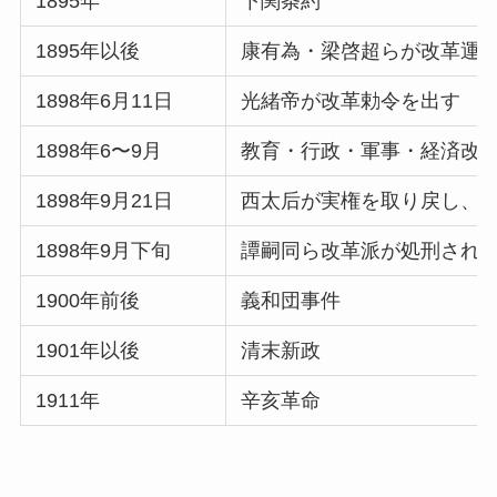
1895年
下関条約
1895年以後
康有為・梁啓超らが改革運
1898年6月11日
光緒帝が改革勅令を出す
1898年6〜9月
教育・行政・軍事・経済改
1898年9月21日
西太后が実権を取り戻し、
1898年9月下旬
譚嗣同ら改革派が処刑され
1900年前後
義和団事件
1901年以後
清末新政
1911年
辛亥革命