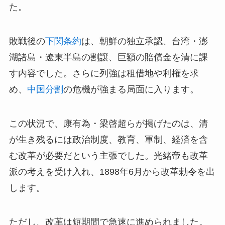
た。
敗戦後の
下関条約
は、朝鮮の独立承認、台湾・澎
湖諸島・遼東半島の割譲、巨額の賠償金を清に課
す内容でした。さらに列強は租借地や利権を求
め、
中国分割
の危機が強まる局面に入ります。
この状況で、康有為・梁啓超らが掲げたのは、清
が生き残るには政治制度、教育、軍制、経済を含
む改革が必要だという主張でした。光緒帝も改革
派の考えを受け入れ、1898年6月から改革勅令を出
します。
ただし、改革は短期間で急速に進められました。