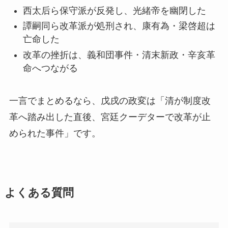
西太后ら保守派が反発し、光緒帝を幽閉した
譚嗣同ら改革派が処刑され、康有為・梁啓超は
亡命した
改革の挫折は、義和団事件・清末新政・辛亥革
命へつながる
一言でまとめるなら、戊戌の政変は「清が制度改
革へ踏み出した直後、宮廷クーデターで改革が止
められた事件」です。
よくある質問