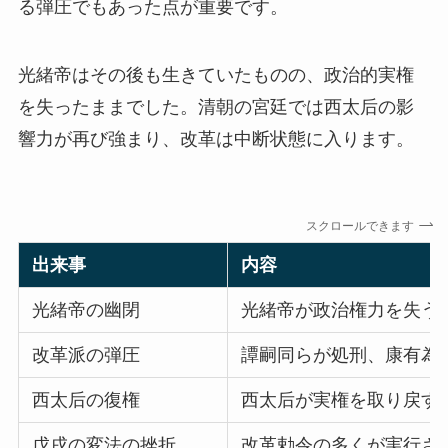
る弾圧でもあった点が重要です。
光緒帝はその後も生きていたものの、政治的実権
を失ったままでした。清朝の宮廷では西太后の影
響力が再び強まり、改革は中断状態に入ります。
スクロールできます
出来事
内容
光緒帝の幽閉
光緒帝が政治権力を失う
改革派の弾圧
譚嗣同らが処刑、康有為
西太后の復権
西太后が実権を取り戻す
戊戌の変法の挫折
改革勅令の多くが実行さ