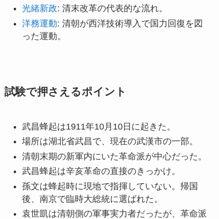
光緒新政
: 清末改革の代表的な流れ。
洋務運動
: 清朝が西洋技術導入で国力回復を図
った運動。
試験で押さえるポイント
武昌蜂起は1911年10月10日に起きた。
場所は湖北省武昌で、現在の武漢市の一部。
清朝末期の新軍内にいた革命派が中心だった。
武昌蜂起は辛亥革命の直接のきっかけ。
孫文は蜂起時に現地で指揮していない。帰国
後、南京で臨時大総統に選ばれた。
袁世凱は清朝側の軍事実力者だったが、革命派