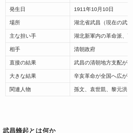
発生日
1911年10月10日
場所
湖北省武昌（現在の武漢
主な担い手
湖北新軍内の革命派、下
相手
清朝政府
直接の結果
武昌の清朝地方支配が崩
大きな結果
辛亥革命が全国へ広がり
関連人物
孫文、袁世凱、黎元洪、
武昌蜂起とは何か