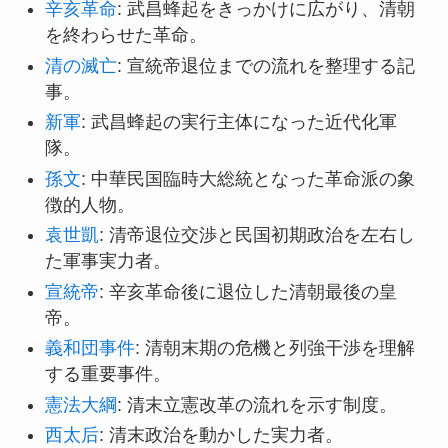
辛亥革命
: 武昌蜂起をきっかけに広がり、清朝
を終わらせた革命。
清の滅亡
: 宣統帝退位までの流れを整理する記
事。
新軍
: 武昌蜂起の実行主体になった近代化軍
隊。
孫文
: 中華民国臨時大総統となった革命派の象
徴的人物。
袁世凱
: 清帝退位交渉と民国初期政治を左右し
た軍事実力者。
宣統帝
: 辛亥革命後に退位した清朝最後の皇
帝。
義和団事件
: 清朝末期の危機と列強干渉を理解
する重要事件。
憲法大綱
: 清末立憲改革の流れを示す制度。
西太后
: 清末政治を動かした実力者。