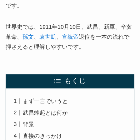
です。
世界史では、1911年10月10日、武昌、新軍、辛亥
革命、
孫文
、
袁世凱
、
宣統帝
退位を一本の流れで
押さえると理解しやすいです。
もくじ
まず一言でいうと
武昌蜂起とは何か
背景
直接のきっかけ