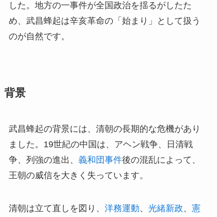
した。地方の一事件が全国政治を揺るがしたた
め、武昌蜂起は辛亥革命の「始まり」として扱う
のが自然です。
背景
武昌蜂起の背景には、清朝の長期的な危機があり
ました。19世紀の中国は、アヘン戦争、日清戦
争、列強の進出、
義和団事件
後の混乱によって、
王朝の威信を大きく失っています。
清朝は立て直しを図り、
洋務運動
、
光緒新政
、
憲