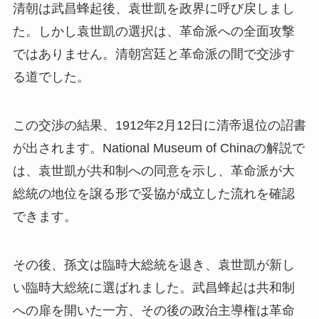
清朝は武昌蜂起後、袁世凱を政界に呼び戻しまし
た。しかし袁世凱の選択は、革命派への全面攻撃
ではありません。清朝宮廷と革命派の間で交渉す
る道でした。
この交渉の結果、1912年2月12日に清帝退位の詔書
が出されます。National Museum of Chinaの解説で
は、袁世凱が共和制への同意を示し、革命派が大
総統の地位を譲る形で妥協が成立した流れを確認
できます。
その後、孫文は臨時大総統を退き、袁世凱が新し
い臨時大総統に選ばれました。武昌蜂起は共和制
への扉を開いた一方、その後の政治主導権は革命