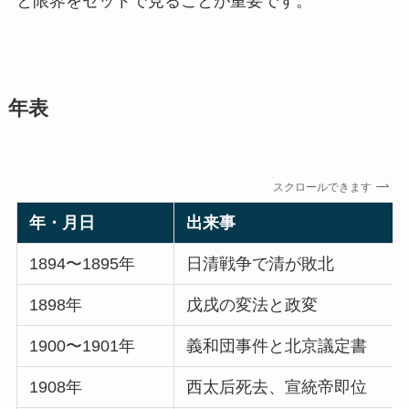
と限界をセットで見ることが重要です。
年表
スクロールできます
年・月日
出来事
1894〜1895年
日清戦争で清が敗北
1898年
戊戌の変法と政変
1900〜1901年
義和団事件と北京議定書
1908年
西太后死去、宣統帝即位