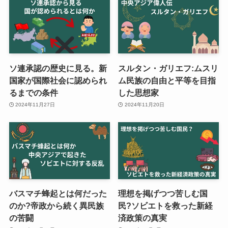
ソ連承認の歴史に見る。新
スルタン・ガリエフ:ムスリ
国家が国際社会に認められ
ム民族の自由と平等を目指
るまでの条件
した思想家
2024年11月27日
2024年11月20日
バスマチ蜂起とは何だった
理想を掲げつつ苦しむ国
のか?帝政から続く異民族
民?ソビエトを救った新経
の苦闘
済政策の真実