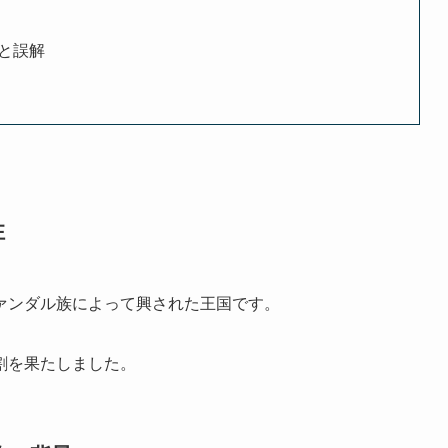
と誤解
性
ァンダル族によって興された王国です。
割を果たしました。