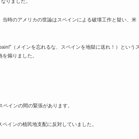
となりました。
、当時のアメリカの世論はスペインによる破壊工作と疑い、米
ll with Spain!”（メインを忘れるな、スペインを地獄に送れ！）という
熱を煽りました。
スペインの間の緊張があります。
スペインの植民地支配に反対していました。