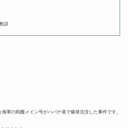
教訓
メリカ海軍の戦艦メイン号がハバナ港で爆発沈没した事件です。