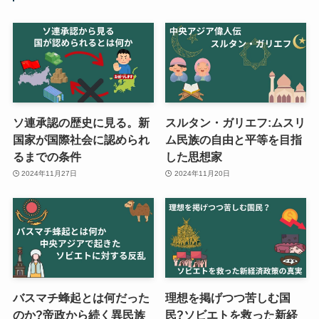
ソ連承認の歴史に見る。新
スルタン・ガリエフ:ムスリ
国家が国際社会に認められ
ム民族の自由と平等を目指
るまでの条件
した思想家
2024年11月27日
2024年11月20日
バスマチ蜂起とは何だった
理想を掲げつつ苦しむ国
のか?帝政から続く異民族
民?ソビエトを救った新経