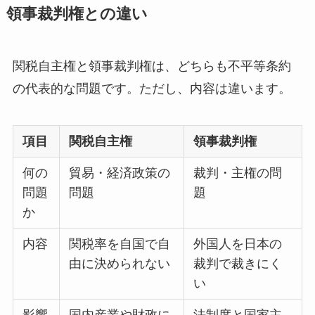
領事裁判権との違い
関税自主権と領事裁判権は、どちらも不平等条約
の代表的な問題です。ただし、内容は違います。
項目
関税自主権
領事裁判権
何の
貿易・経済政策の
裁判・主権の問
問題
問題
題
か
内容
関税率を自国で自
外国人を日本の
由に決められない
裁判で裁きにく
い
影響
国内産業や財政に
法制度と国家主