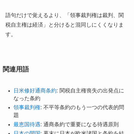
語句だけで覚えるより、「領事裁判権は裁判、関
税自主権は経済」と分けると混同しにくくなりま
す。
関連用語
日米修好通商条約
: 関税自主権喪失の出発点に
なった条約
領事裁判権
: 不平等条約のもう一つの代表的問
題
最恵国待遇
: 通商条約で重要になる待遇原則
日本の開国
: 幕末に日本が欧米諸国と条約を結