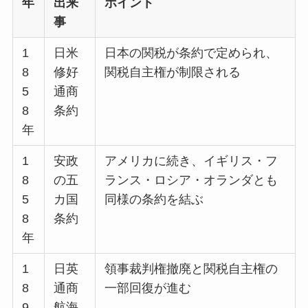
年
出来
ポイント
事
1
日米
日本の関税が条約で定められ、
8
修好
関税自主権が制限される
5
通商
8
条約
年
1
安政
アメリカに続き、イギリス・フ
8
の五
ランス・ロシア・オランダとも
5
カ国
同様の条約を結ぶ
8
条約
年
1
日英
領事裁判権撤廃と関税自主権の
8
通商
一部回復が進む
9
航海