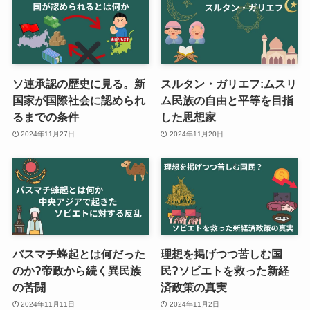
ソ連承認の歴史に見る。新
スルタン・ガリエフ:ムスリ
国家が国際社会に認められ
ム民族の自由と平等を目指
るまでの条件
した思想家
2024年11月27日
2024年11月20日
バスマチ蜂起とは何だった
理想を掲げつつ苦しむ国
のか?帝政から続く異民族
民?ソビエトを救った新経
の苦闘
済政策の真実
2024年11月11日
2024年11月2日