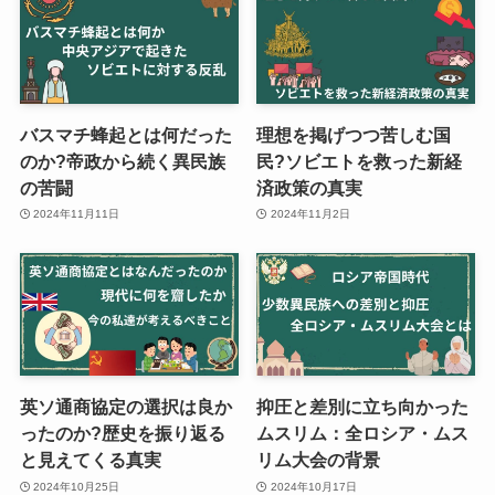
バスマチ蜂起とは何だった
理想を掲げつつ苦しむ国
のか?帝政から続く異民族
民?ソビエトを救った新経
の苦闘
済政策の真実
2024年11月11日
2024年11月2日
英ソ通商協定の選択は良か
抑圧と差別に立ち向かった
ったのか?歴史を振り返る
ムスリム：全ロシア・ムス
と見えてくる真実
リム大会の背景
2024年10月25日
2024年10月17日