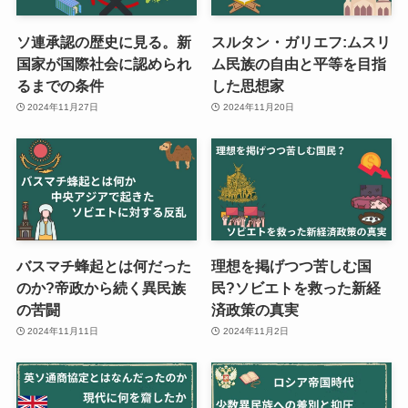
ソ連承認の歴史に見る。新
スルタン・ガリエフ:ムスリ
国家が国際社会に認められ
ム民族の自由と平等を目指
るまでの条件
した思想家
2024年11月27日
2024年11月20日
バスマチ蜂起とは何だった
理想を掲げつつ苦しむ国
のか?帝政から続く異民族
民?ソビエトを救った新経
の苦闘
済政策の真実
2024年11月11日
2024年11月2日