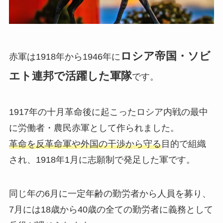
ロシア帝国・ソビ
赤軍は1918年から1946年に
エト連邦で活躍した軍隊
です。
1917年の十月革命後に起こったロシア内戦の最中
に労働者・農民赤軍として作られました。
革命を反革命軍や外国の干渉から守る
目的で組織
され、1918年1月に志願制で発足した軍です。
同じ年の6月に一定年齢の勤労者から人員を募り、
7月には18歳から40歳の全ての勤労者に義務として