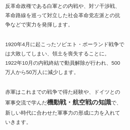
反革命政権である白軍との内戦や、対ソ干渉戦、
革命路線を巡って対立した社会革命党左派との抗
争などで実力を発揮します。
1920年4月に起こったソビエト・ポーランド戦争で
は大敗してしまい、領土を喪失することに。
1922年10月の内戦終結で動員解除が行われ、500
万人から50万人に減少します。
赤軍はこれまでの戦争で得た経験や、ドイツとの
機動戦・航空戦の知識
軍事交流で学んだ
で、
新しい時代に合わせた軍事力の形成に力を入れて
いきます。