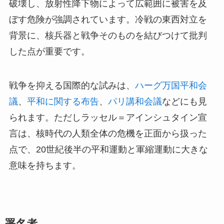
破壊し、放射性降下物によって広範囲に被害を及
ぼす危険が強調されています。冷戦の東西対立を
背景に、核兵器と戦争そのものを結びつけて批判
した点が重要です。
戦争を抑える国際的な試みは、
ハーグ万国平和会
議
、
平和に関する布告
、
パリ講和会議
などにも見
られます。ただしラッセル＝アインシュタイン宣
言は、核時代の人類全体の危機を正面から扱った
点で、20世紀後半の平和運動と軍縮運動に大きな
意味を持ちます。
署名者