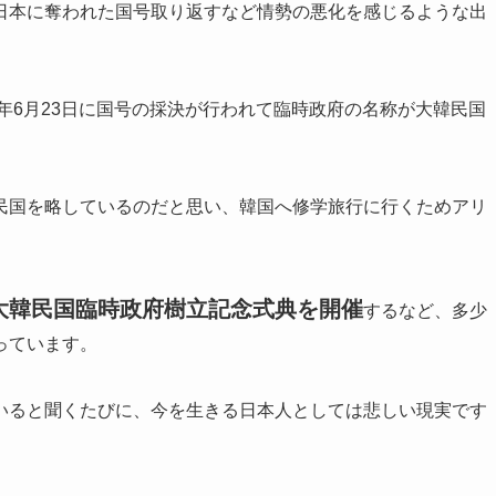
日本に奪われた国号取り返すなど情勢の悪化を感じるような出
年
6
月
23
日に国号の採決が行われて臨時政府の名称が大韓民国
民国を略しているのだと思い、韓国へ修学旅行に行くためアリ
年大韓民国臨時政府樹立記念式典を開催
するなど、多少
っています。
いると聞くたびに、今を生きる日本人としては悲しい現実です