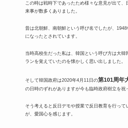
この時は戦時下であったため様々な意見が出て、
来事が数多くありました。
昔は北朝鮮、南朝鮮という呼び名でしたが、
1948
になったとされています。
当時高校生だった私は、韓国という呼び方は大韓
ランを覚えていたのを懐かしく思い出しました。
第101周
そして韓国政府は
2020
年
4
月
11
日の
の日時のずれがありますが今も臨時政府樹立を祝
そう考えると反日デモや授業で反日教育を行って
が、愛国心を感じます。