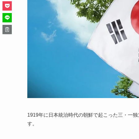
1919
年
に
日本統治時代の朝鮮
で起こった
三・一
独
す。