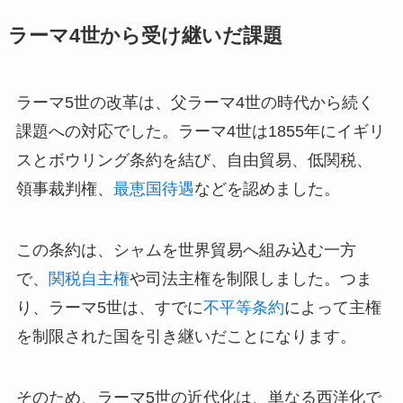
ラーマ4世から受け継いだ課題
ラーマ5世の改革は、父ラーマ4世の時代から続く
課題への対応でした。ラーマ4世は1855年にイギリ
スとボウリング条約を結び、自由貿易、低関税、
領事裁判権、
最恵国待遇
などを認めました。
この条約は、シャムを世界貿易へ組み込む一方
で、
関税自主権
や司法主権を制限しました。つま
り、ラーマ5世は、すでに
不平等条約
によって主権
を制限された国を引き継いだことになります。
そのため、ラーマ5世の近代化は、単なる西洋化で