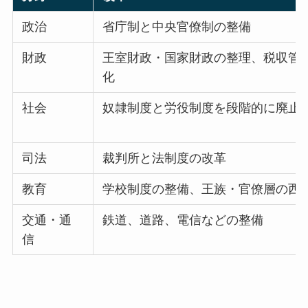
政治
省庁制と中央官僚制の整備
財政
王室財政・国家財政の整理、税収管
化
社会
奴隷制度と労役制度を段階的に廃止
司法
裁判所と法制度の改革
教育
学校制度の整備、王族・官僚層の西
交通・通
鉄道、道路、電信などの整備
信