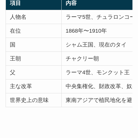
項目
内容
人物名
ラーマ5世、チュラロンコーン王、Ki
在位
1868年〜1910年
国
シャム王国、現在のタイ
王朝
チャクリー朝
父
ラーマ4世、モンクット王
主な改革
中央集権化、財政改革、奴隷
世界史上の意味
東南アジアで植民地化を避け