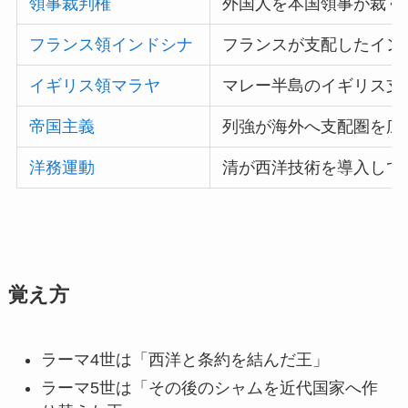
領事裁判権
外国人を本国領事が裁く
フランス領インドシナ
フランスが支配したイン
イギリス領マラヤ
マレー半島のイギリス支
帝国主義
列強が海外へ支配圏を広
洋務運動
清が西洋技術を導入して
覚え方
ラーマ4世は「西洋と条約を結んだ王」
ラーマ5世は「その後のシャムを近代国家へ作