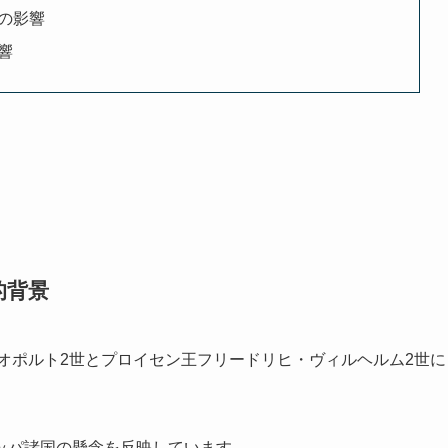
の影響
響
的背景
レオポルト2世とプロイセン王フリードリヒ・ヴィルヘルム2世に
ッパ諸国の懸念を反映しています。