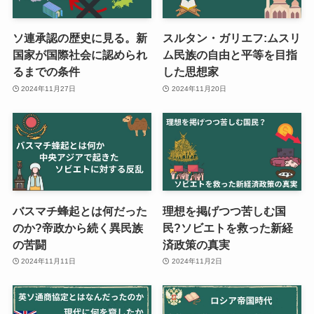
ソ連承認の歴史に見る。新
スルタン・ガリエフ:ムスリ
国家が国際社会に認められ
ム民族の自由と平等を目指
るまでの条件
した思想家
2024年11月27日
2024年11月20日
バスマチ蜂起とは何だった
理想を掲げつつ苦しむ国
のか?帝政から続く異民族
民?ソビエトを救った新経
の苦闘
済政策の真実
2024年11月11日
2024年11月2日