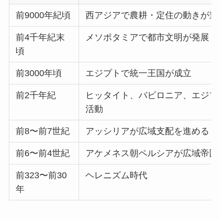
前9000年紀頃
西アジアで農耕・定住の動きが進
前4千年紀末
メソポタミアで都市文明が発展
頃
前3000年頃
エジプトで統一王国が成立
前2千年紀
ヒッタイト、バビロニア、エジプ
活動
前8〜前7世紀
アッシリアが広域支配を進める
前6〜前4世紀
アケメネス朝ペルシアが広域帝国
前323〜前30
ヘレニズム時代
年