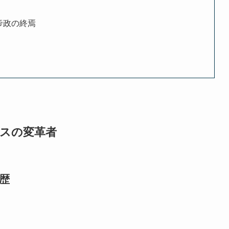
帝政の終焉
ンスの変革者
歴