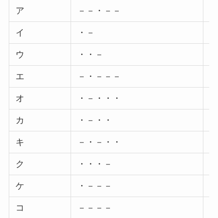
ア
－－・－－
イ
・－
ウ
・・－
エ
－・－－－
オ
・－・・・
カ
・－・・
キ
－・－・・
ク
・・・－
ケ
・－－－
コ
－－－－