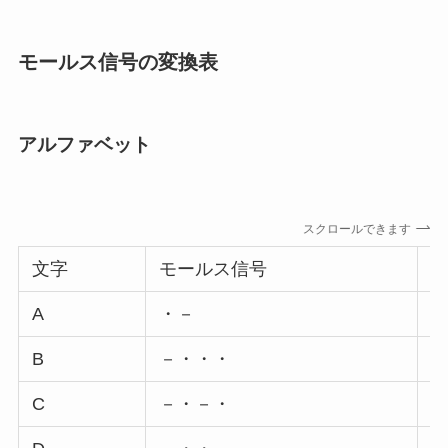
モールス信号の変換表
アルファベット
スクロールできます
文字
モールス信号
A
・－
N
B
－・・・
O
C
－・－・
P