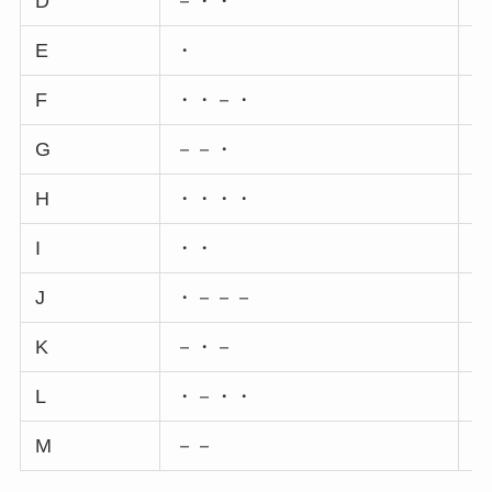
D
－・・
Q
E
・
R
F
・・－・
S
G
－－・
T
H
・・・・
U
I
・・
V
J
・－－－
K
－・－
X
L
・－・・
Y
M
－－
Z