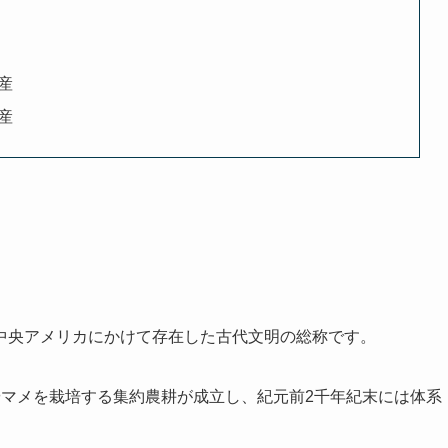
産
産
中央アメリカにかけて存在した古代文明の総称です。
やマメを栽培する集約農耕が成立し、紀元前2千年紀末には体系