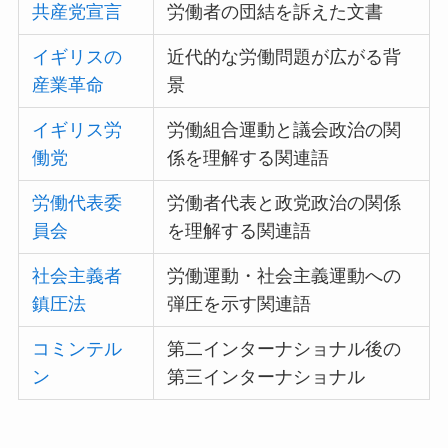
共産党宣言
労働者の団結を訴えた文書
イギリスの
近代的な労働問題が広がる背
産業革命
景
イギリス労
労働組合運動と議会政治の関
働党
係を理解する関連語
労働代表委
労働者代表と政党政治の関係
員会
を理解する関連語
社会主義者
労働運動・社会主義運動への
鎮圧法
弾圧を示す関連語
コミンテル
第二インターナショナル後の
ン
第三インターナショナル