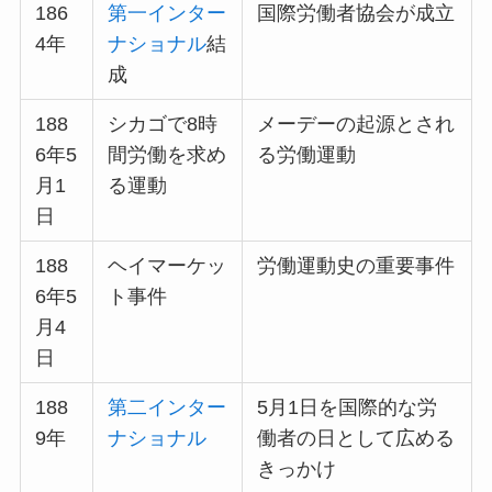
186
第一インター
国際労働者協会が成立
4年
ナショナル
結
成
188
シカゴで8時
メーデーの起源とされ
6年5
間労働を求め
る労働運動
月1
る運動
日
188
ヘイマーケッ
労働運動史の重要事件
6年5
ト事件
月4
日
188
第二インター
5月1日を国際的な労
9年
ナショナル
働者の日として広める
きっかけ