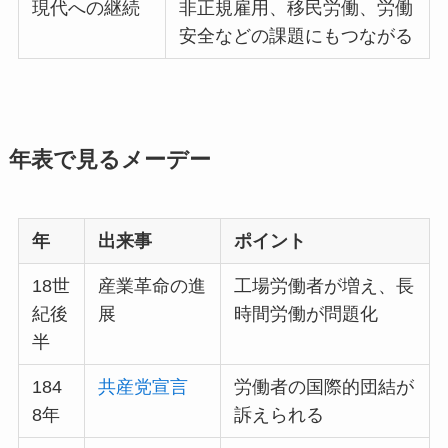
現代への継続
非正規雇用、移民労働、労働
安全などの課題にもつながる
年表で見るメーデー
年
出来事
ポイント
18世
産業革命の進
工場労働者が増え、長
紀後
展
時間労働が問題化
半
184
共産党宣言
労働者の国際的団結が
8年
訴えられる