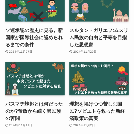
ソ連承認の歴史に見る。新
スルタン・ガリエフ:ムスリ
国家が国際社会に認められ
ム民族の自由と平等を目指
るまでの条件
した思想家
2024年11月27日
2024年11月20日
バスマチ蜂起とは何だった
理想を掲げつつ苦しむ国
のか?帝政から続く異民族
民?ソビエトを救った新経
の苦闘
済政策の真実
2024年11月11日
2024年11月2日