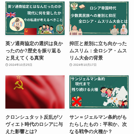
英ソ通商協定の選択は良か
抑圧と差別に立ち向かった
ったのか?歴史を振り返る
ムスリム：全ロシア・ムス
と見えてくる真実
リム大会の背景
2024年10月25日
2024年10月17日
クロンシュタット反乱がソ
サン＝ジェルマン条約がも
ヴィエト時代のロシアに与
たらしたもの：平和か、次
えた影響とは?
なる戦争の火種か？