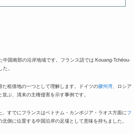
南部の沿岸地域です。フランス語では Kouang-Tchéou-
ました。
得た租借地の一つとして理解します。ドイツの
膠州湾
、ロシア
と並ぶ、清末の主権侵害を示す事例です。
た。すでにフランスはベトナム・カンボジア・ラオス方面に
フ
の北側に位置する中国沿岸の足場として意味を持ちました。