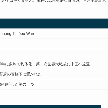
ものではありません。現在の広東省湛江市周辺、雷州半島北東
ang-Tchéou-Wan
899年に条約で具体化、第二次世界大戦後に中国へ返還
督府の管轄下に置かれた
を獲得した例の一つ