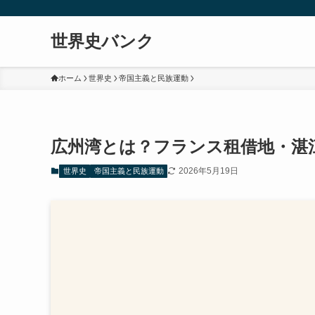
世界史バンク
ホーム
世界史
帝国主義と民族運動
広州湾とは？フランス租借地・湛
2026年5月19日
世界史
帝国主義と民族運動