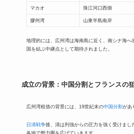
マカオ
珠江河口西側
膠州湾
山東半島南岸
地理的には、広州湾は海南島に近く、南シナ海へ
国を結ぶ中継点として期待されました。
成立の背景：中国分割とフランスの
広州湾租借の背景には、19世紀末の
中国分割
があ
日清戦争
後、清は列強からの圧力を強く受けまし
各地で勢力圏を広げていきます。