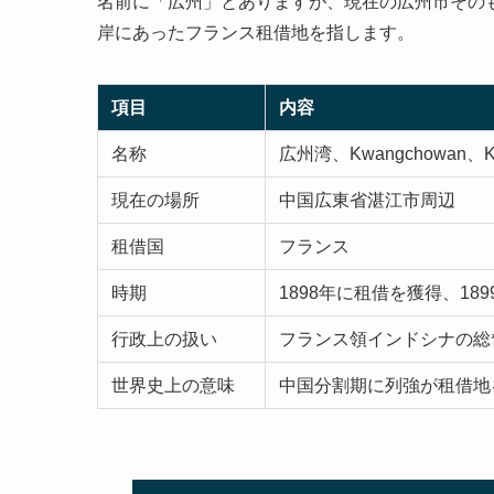
名前に「広州」とありますが、現在の広州市その
岸にあったフランス租借地を指します。
項目
内容
名称
広州湾、Kwangchowan、Kou
現在の場所
中国広東省湛江市周辺
租借国
フランス
時期
1898年に租借を獲得、1
行政上の扱い
フランス領インドシナの総
世界史上の意味
中国分割期に列強が租借地