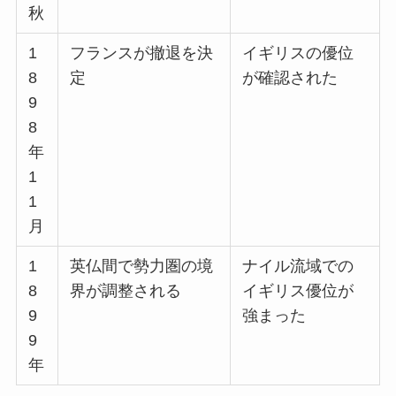
秋
1
フランスが撤退を決
イギリスの優位
8
定
が確認された
9
8
年
1
1
月
1
英仏間で勢力圏の境
ナイル流域での
8
界が調整される
イギリス優位が
9
強まった
9
年