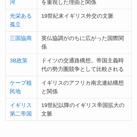
河
を重視した理由と関係
光栄ある
19世紀末イギリス外交の文脈
孤立
三国協商
英仏協調がのちに広がった国際関
係
3B政策
ドイツの交通路構想。帝国主義時
代の勢力圏競争として比較される
ケープ植
イギリスのアフリカ南北連結構想
民地
と関係
イギリス
19世紀以降のイギリス帝国拡大の
第二帝国
文脈