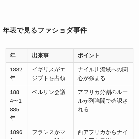
年表で見るファショダ事件
年
出来事
ポイント
1882
イギリスがエ
ナイル川流域への関
年
ジプトを占領
心が強まる
188
ベルリン会議
アフリカ分割のルー
4〜1
ルが列強間で確認さ
885
れる
年
1896
フランスがマ
西アフリカからナイ