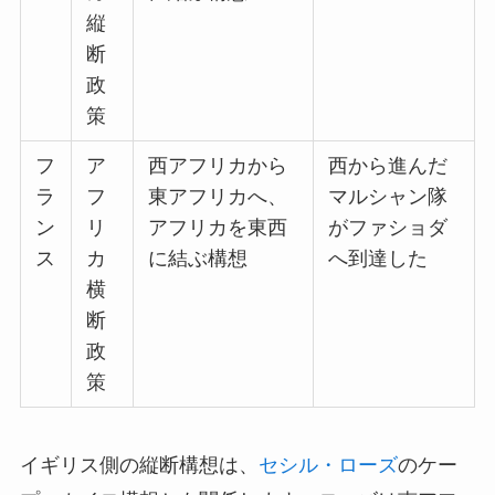
縦
断
政
策
フ
ア
西アフリカから
西から進んだ
ラ
フ
東アフリカへ、
マルシャン隊
ン
リ
アフリカを東西
がファショダ
ス
カ
に結ぶ構想
へ到達した
横
断
政
策
イギリス側の縦断構想は、
セシル・ローズ
のケー