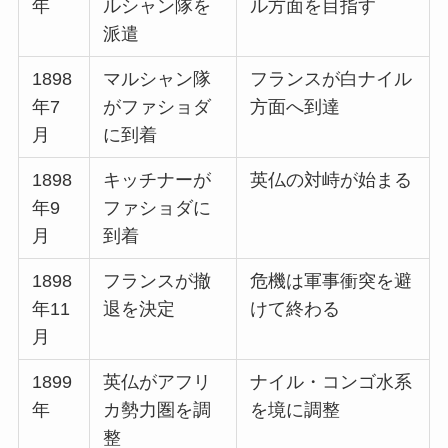
年
ルシャン隊を
ル方面を目指す
派遣
1898
マルシャン隊
フランスが白ナイル
年7
がファショダ
方面へ到達
月
に到着
1898
キッチナーが
英仏の対峙が始まる
年9
ファショダに
月
到着
1898
フランスが撤
危機は軍事衝突を避
年11
退を決定
けて終わる
月
1899
英仏がアフリ
ナイル・コンゴ水系
年
カ勢力圏を調
を境に調整
整