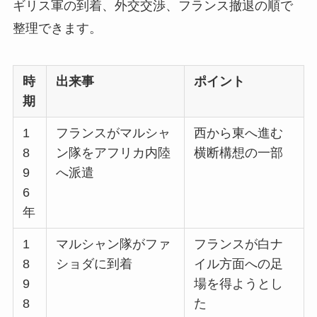
ギリス軍の到着、外交交渉、フランス撤退の順で
整理できます。
時
出来事
ポイント
期
1
フランスがマルシャ
西から東へ進む
8
ン隊をアフリカ内陸
横断構想の一部
9
へ派遣
6
年
1
マルシャン隊がファ
フランスが白ナ
8
ショダに到着
イル方面への足
9
場を得ようとし
8
た