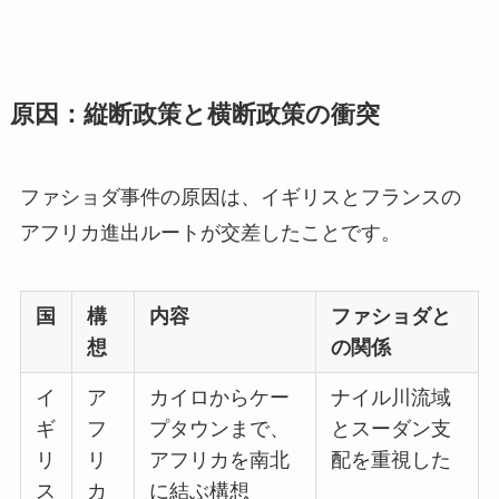
原因：縦断政策と横断政策の衝突
ファショダ事件の原因は、イギリスとフランスの
アフリカ進出ルートが交差したことです。
国
構
内容
ファショダと
想
の関係
イ
ア
カイロからケー
ナイル川流域
ギ
フ
プタウンまで、
とスーダン支
リ
リ
アフリカを南北
配を重視した
ス
カ
に結ぶ構想