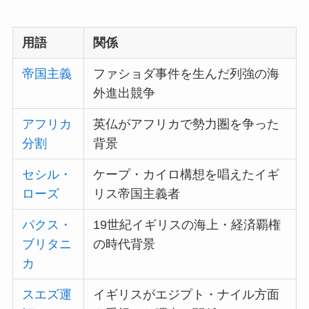
用語
関係
帝国主義
ファショダ事件を生んだ列強の海
外進出競争
アフリカ
英仏がアフリカで勢力圏を争った
分割
背景
セシル・
ケープ・カイロ構想を唱えたイギ
ローズ
リス帝国主義者
パクス・
19世紀イギリスの海上・経済覇権
ブリタニ
の時代背景
カ
スエズ運
イギリスがエジプト・ナイル方面