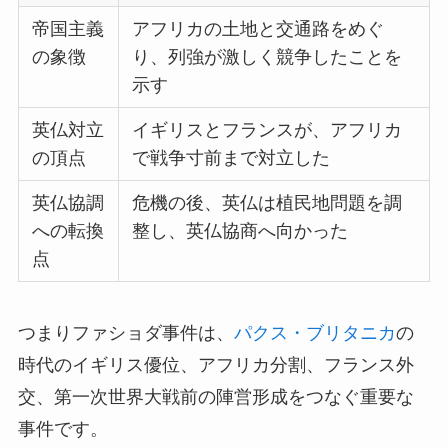
帝国主義
アフリカの土地と交通路をめぐ
の象徴
り、列強が激しく競争したことを
示す
英仏対立
イギリスとフランスが、アフリカ
の頂点
で戦争寸前まで対立した
英仏協調
危機の後、英仏は植民地問題を調
への転換
整し、英仏協商へ向かった
点
つまりファショダ事件は、
パクス・ブリタニカ
の
時代のイギリス優位、アフリカ分割、フランス外
交、第一次世界大戦前の陣営形成をつなぐ重要な
事件です。