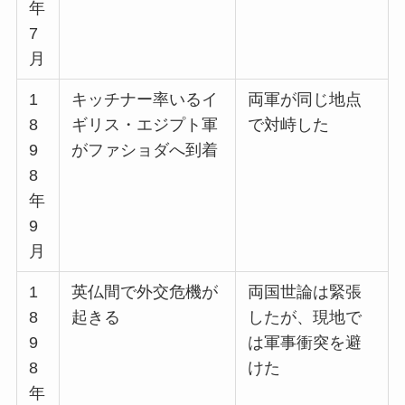
年
7
月
1
キッチナー率いるイ
両軍が同じ地点
8
ギリス・エジプト軍
で対峙した
9
がファショダへ到着
8
年
9
月
1
英仏間で外交危機が
両国世論は緊張
8
起きる
したが、現地で
9
は軍事衝突を避
8
けた
年