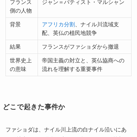
フランス
ジャン＝バティスト・マルシャン
側の人物
背景
アフリカ分割
、ナイル川流域支
配、英仏の植民地競争
結果
フランスがファショダから撤退
世界史上
帝国主義の対立と、英仏協商への
の意味
流れを理解する重要事件
どこで起きた事件か
ファショダは、ナイル川上流の白ナイル沿いにあ