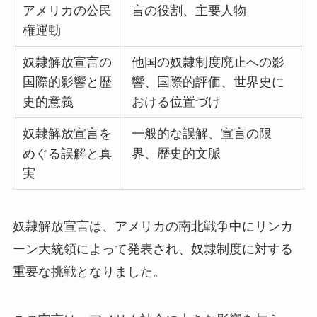
アメリカの公民
言の役割、主要人物
権運動
奴隷解放宣言の
他国の奴隷制度廃止への影
国際的影響と歴
響、国際的評価、世界史に
史的意義
おける位置づけ
奴隷解放宣言を
一般的な誤解、宣言の限
めぐる誤解と真
界、歴史的文脈
実
奴隷解放宣言は、アメリカの南北戦争中にリンカ
ーン大統領によって発表され、奴隷制度に対する
重要な挑戦となりました。