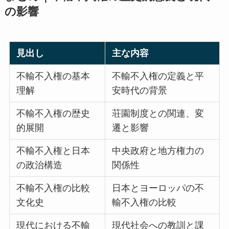
の影響
見出し
主な内容
不輸不入権の基本
不輸不入権の定義と平
理解
安時代の背景
不輸不入権の歴史
荘園制度との関連、変
的展開
遷と影響
不輸不入権と日本
中央政府と地方権力の
の政治構造
関係性
不輸不入権の比較
日本とヨーロッパの不
文化史
輸不入権の比較
現代における不輸
現代社会への教訓と課