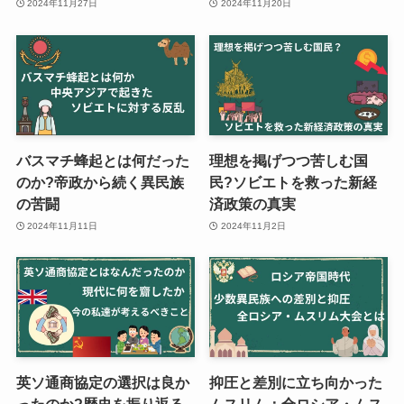
2024年11月27日
2024年11月20日
バスマチ蜂起とは何だった
理想を掲げつつ苦しむ国
のか?帝政から続く異民族
民?ソビエトを救った新経
の苦闘
済政策の真実
2024年11月11日
2024年11月2日
英ソ通商協定の選択は良か
抑圧と差別に立ち向かった