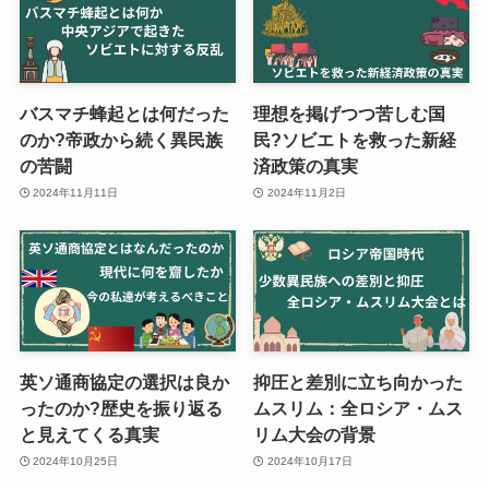
バスマチ蜂起とは何だった
理想を掲げつつ苦しむ国
のか?帝政から続く異民族
民?ソビエトを救った新経
の苦闘
済政策の真実
2024年11月11日
2024年11月2日
英ソ通商協定の選択は良か
抑圧と差別に立ち向かった
ったのか?歴史を振り返る
ムスリム：全ロシア・ムス
と見えてくる真実
リム大会の背景
2024年10月25日
2024年10月17日