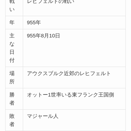
戦
レヒフェルトの戦い
い
年
955年
主
955年8月10日
な
日
付
場
アウクスブルク近郊のレヒフェルト
所
勝
オットー1世率いる東フランク王国側
者
敗
マジャール人
者