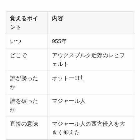
覚えるポイ
内容
ント
いつ
955年
どこで
アウクスブルク近郊のレヒフ
ェルト
誰が勝った
オットー1世
か
誰を破った
マジャール人
か
直接の意味
マジャール人の西方侵入を大
きく抑えた