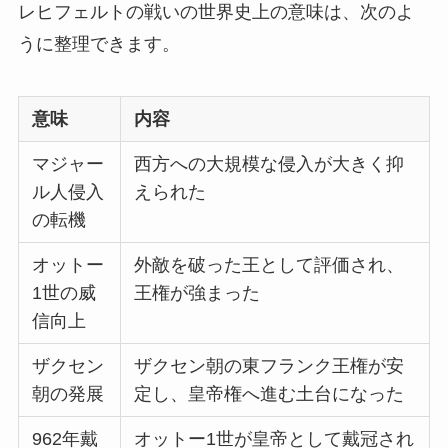
レヒフェルトの戦いの世界史上の意味は、次のよ
うに整理できます。
意味
内容
マジャー
西方への大規模な侵入が大きく抑
ル人侵入
えられた
の転機
オットー
外敵を破った王として評価され、
1世の威
王権が強まった
信向上
ザクセン
ザクセン朝の東フランク王権が安
朝の発展
定し、皇帝権へ進む土台になった
962年戴
オットー1世が皇帝として戴冠され