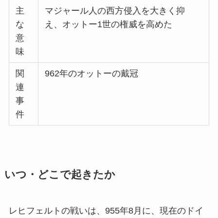
主
マジャール人の西方侵入を大きく抑
な
え、オットー1世の権威を高めた
意
味
関
962年のオットーの戴冠
連
事
件
いつ・どこで起きたか
レヒフェルトの戦いは、955年8月に、現在のドイ