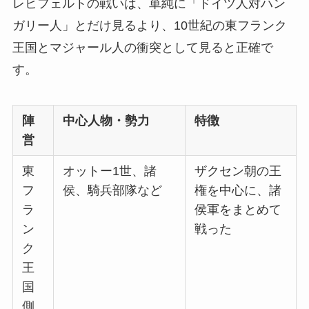
レヒフェルトの戦いは、単純に「ドイツ人対ハン
ガリー人」とだけ見るより、10世紀の東フランク
王国とマジャール人の衝突として見ると正確で
す。
陣
中心人物・勢力
特徴
営
東
オットー1世、諸
ザクセン朝の王
フ
侯、騎兵部隊など
権を中心に、諸
ラ
侯軍をまとめて
ン
戦った
ク
王
国
側