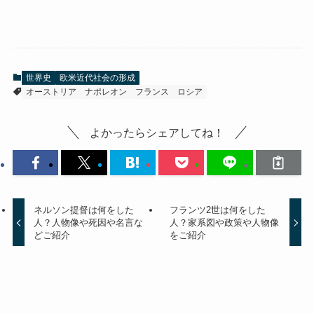
世界史
欧米近代社会の形成
オーストリア
ナポレオン
フランス
ロシア
よかったらシェアしてね！
ネルソン提督は何をした
フランツ2世は何をした
人？人物像や死因や名言な
人？家系図や政策や人物像
どご紹介
をご紹介