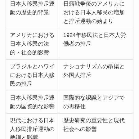
日本人移民排斥運
日露戦争後のアメリカに
動の歴史的背景
おける日本人移民の増加
と排斥運動の始まり
アメリカにおける
1924年移民法と日本人労
日本人移民の法
働者の排斥
的・社会的影響
ブラジルとハワイ
ナショナリズムの昂揚と
における日本人移
外国人排斥
民の排斥
日本人移民排斥運
国際的な認識とアジアで
動の国際的な影響
の再移住
現代における日本
歴史研究の重要性と現代
人移民排斥運動の
社会への影響
教訓と影響