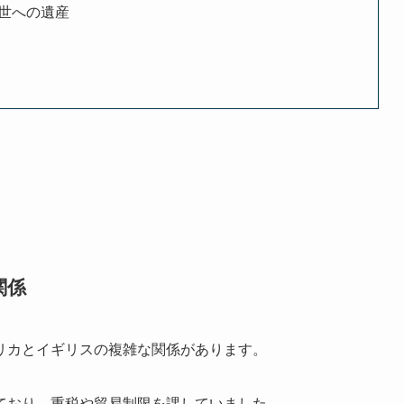
世への遺産
関係
リカとイギリスの複雑な関係があります。
ており、重税や貿易制限を課していました。